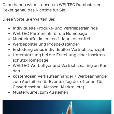
Dann haben wir mit unse­rem WELTEC Durch­star­ter-
Paket genau das Rich­ti­ge für Sie.
Die­se Vor­tei­le erwar­ten Sie:
Indi­vi­du­el­le Pro­dukt- und Ver­triebs­trai­nings
WELTEC Part­ner­link für die Home­page
Mus­ter­kof­fer im ers­ten 1 Jahr kos­ten­frei
Wer­be­pos­ter und Pro­spekt­stän­der
Erstel­lung eines indi­vi­du­el­len Ver­triebs­kon­zepts
Unter­stüt­zung bei der Erstel­lung einer Insek­ten­
schutz-Home­page
WELTEC-Wer­be­fly­er und Ver­triebs­mai­ling an Kun­
den
kos­ten­lo­sen Ver­kaufs­an­hän­ger / Wer­be­an­hän­ger
zum Aus­lei­hen für Events (Tag der offe­nen Tür,
Gewer­be­schau, Mes­sen, Märk­te, etc)
Mus­ter­wür­fel zum Aus­lei­hen