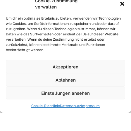
Cookie-Zustimmung
E‑Mail
verwalten
Um dir ein optimales Erlebnis zu bieten, verwenden wir Technologien
wie Cookies, um Geräteinformationen zu speichern und/oder darauf
zuzugreifen. Wenn du diesen Technologien zustimmst, können wir
Ich akzep­tie­re die
Daten­schutz­er­klä­rung
. Ihre Daten
Daten wie das Surfverhalten oder eindeutige IDs auf dieser Website
verarbeiten. Wenn du deine Zustimmung nicht erteilst oder
wer­den von uns haus­in­tern gespei­chert und aus­schließ­
zurückziehst, können bestimmte Merkmale und Funktionen
lich zur Bear­bei­tung Ihrer Anfra­ge ver­wen­det. Wei­te­re
beeinträchtigt werden.
Infor­ma­tio­nen zu Ihrem Recht auf Aus­kunft, Berich­ti­
gung, Löschung oder Wider­spruch gegen die Ver­ar­bei­
tung Ihrer per­sön­li­chen Daten erhal­ten Sie in unse­rer
Akzeptieren
Daten­schutz­er­klä­rung
Ablehnen
Einstellungen ansehen
Anmeldung absenden
Cookie-Richtlinie
Datenschutz
Impressum