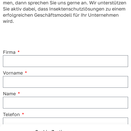
men, dann spre­chen Sie uns ger­ne an.
Wir unter­stüt­zen
Sie aktiv dabei, dass Insek­ten­schutz­lö­sun­gen zu einem
erfolg­rei­chen Geschäfts­mo­dell für Ihr Unter­neh­men
wird.
Fir­ma
Vor­na­me
Name
Tele­fon