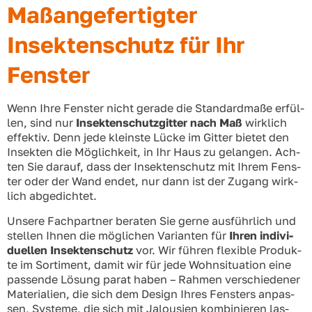
Maßangefertigter
Insektenschutz für Ihr
Fenster
Wenn Ihre Fens­ter nicht gera­de die Stan­dard­ma­ße erfül­
len, sind nur
Insek­ten­schutz­git­ter nach Maß
wirk­lich
effek­tiv. Denn jede kleins­te Lücke im Git­ter bie­tet den
Insek­ten die Mög­lich­keit, in Ihr Haus zu gelan­gen. Ach­
ten Sie dar­auf, dass der Insek­ten­schutz mit Ihrem Fens­
ter oder der Wand endet, nur dann ist der Zugang wirk­
lich abge­dich­tet.
Unse­re Fach­part­ner bera­ten Sie ger­ne aus­führ­lich und
stel­len Ihnen die mög­li­chen Vari­an­ten für
Ihren indi­vi­
du­el­len Insek­ten­schutz
vor. Wir füh­ren fle­xi­ble Pro­duk­
te im Sor­ti­ment, damit wir für jede Wohn­si­tua­ti­on eine
pas­sen­de Lösung parat haben – Rah­men ver­schie­de­ner
Mate­ria­li­en, die sich dem Design Ihres Fens­ters anpas­
sen, Sys­te­me, die sich mit Jalou­sien kom­bi­nie­ren las­