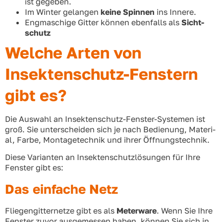
ist gege­ben.
Im Win­ter gelan­gen
kei­ne Spin­nen
ins Inne­re.
Eng­ma­schi­ge Git­ter kön­nen eben­falls als
Sicht­
schutz
Welche Arten von
Insektenschutz-Fenstern
gibt es?
Die Aus­wahl an Insek­ten­schutz-Fens­ter-Sys­te­men ist
groß. Sie unter­schei­den sich je nach Bedie­nung, Mate­ri­
al, Far­be, Mon­ta­ge­tech­nik und ihrer Öff­nungs­tech­nik.
Die­se Vari­an­ten an Insek­ten­schutz­lö­sun­gen für Ihre
Fens­ter gibt es:
Das einfache Netz
Flie­gen­git­ter­net­ze gibt es als
Meter­wa­re
. Wenn Sie Ihre
Fens­ter zuvor aus­ge­mes­sen haben, kön­nen Sie sich in