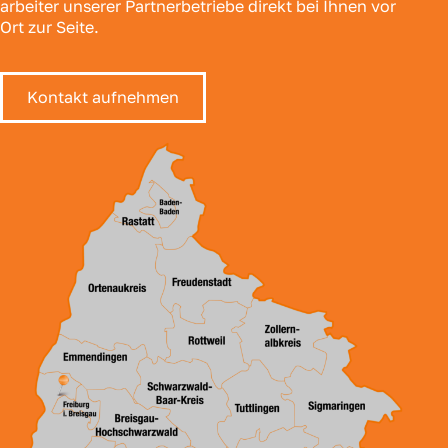
ar­bei­ter unse­rer Part­ner­be­trie­be direkt bei Ihnen vor
Ort zur Sei­te.
Kon­takt auf­neh­men