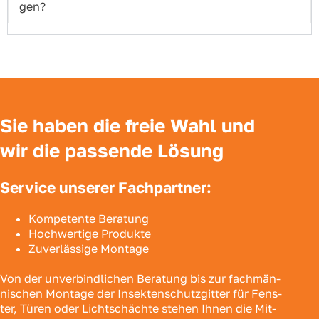
gen?
Sie haben die freie Wahl und
wir die passende Lösung
Service unserer Fachpartner:
Kom­pe­ten­te Bera­tung
Hoch­wer­ti­ge Pro­duk­te
Zuver­läs­si­ge Mon­ta­ge
Von der unver­bind­li­chen Bera­tung bis zur fach­män­
ni­schen Mon­ta­ge der Insek­ten­schutz­git­ter für Fens­
ter, Türen oder Licht­schäch­te ste­hen Ihnen die Mit­