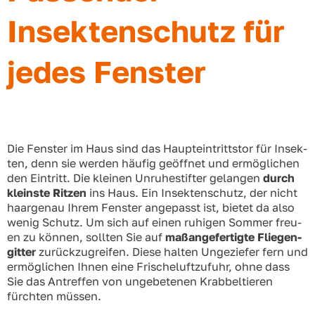
Insektenschutz für
jedes Fenster
Die Fens­ter im Haus sind das Haupt­ein­tritts­tor für Insek­
ten, denn sie wer­den häu­fig geöff­net und ermög­li­chen
den Ein­tritt. Die klei­nen Unru­he­stif­ter gelan­gen
durch
kleins­te Rit­zen
ins Haus. Ein Insek­ten­schutz, der nicht
haar­ge­nau Ihrem Fens­ter ange­passt ist, bie­tet da also
wenig Schutz. Um sich auf einen ruhi­gen Som­mer freu­
en zu kön­nen, soll­ten Sie auf
maß­an­ge­fer­tig­te Flie­gen­
git­ter
zurück­zu­grei­fen. Die­se hal­ten Unge­zie­fer fern und
ermög­li­chen Ihnen eine Fri­sche­luft­zu­fuhr, ohne dass
Sie das Antref­fen von unge­be­te­nen Krab­bel­tie­ren
fürch­ten müs­sen.