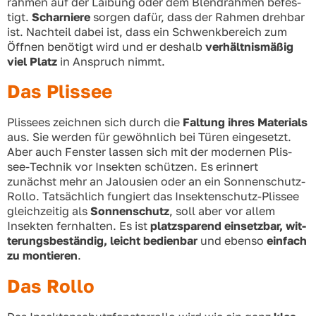
rah­men auf der Lai­bung oder dem Blend­rah­men befes­
tigt.
Schar­nie­re
sor­gen dafür, dass der Rah­men dreh­bar
ist. Nach­teil dabei ist, dass ein Schwenk­be­reich zum
Öff­nen benö­tigt wird und er des­halb
ver­hält­nis­mä­ßig
viel Platz
in Anspruch nimmt.
Das Plissee
Plis­sees zeich­nen sich durch die
Fal­tung ihres Mate­ri­als
aus. Sie wer­den für gewöhn­lich bei Türen ein­ge­setzt.
Aber auch Fens­ter las­sen sich mit der moder­nen Plis­
see-Tech­nik vor Insek­ten schüt­zen. Es erin­nert
zunächst mehr an Jalou­sien oder an ein Son­nen­schutz-
Rol­lo. Tat­säch­lich fun­giert das Insek­ten­schutz-Plis­see
gleich­zei­tig als
Son­nen­schutz
, soll aber vor allem
Insek­ten fern­hal­ten. Es ist
platz­spa­rend ein­setz­bar, wit­
te­rungs­be­stän­dig, leicht
bedien­bar
und eben­so
ein­fach
zu mon­tie­ren
.
Das Rollo