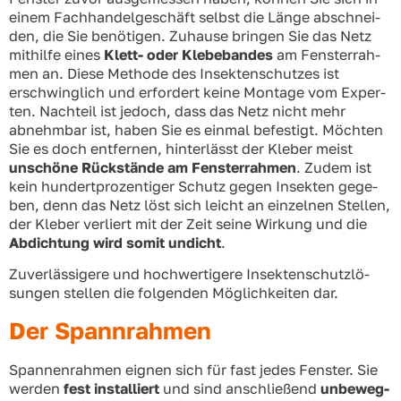
einem Fach­han­del­ge­schäft selbst die Län­ge abschnei­
den, die Sie benö­ti­gen. Zuhau­se brin­gen Sie das Netz
mit­hil­fe eines
Klett- oder Kle­be­ban­des
am Fens­ter­rah­
men an. Die­se Metho­de des Insek­ten­schut­zes ist
erschwing­lich und erfor­dert kei­ne Mon­ta­ge vom Exper­
ten. Nach­teil ist jedoch, dass das Netz nicht mehr
abnehm­bar ist, haben Sie es ein­mal befes­tigt. Möch­ten
Sie es doch ent­fer­nen, hin­ter­lässt der Kle­ber meist
unschö­ne Rück­stän­de am Fens­ter­rah­men
. Zudem ist
kein hun­dert­pro­zen­ti­ger Schutz gegen Insek­ten gege­
ben, denn das Netz löst sich leicht an ein­zel­nen Stel­len,
der Kle­ber ver­liert mit der Zeit sei­ne Wir­kung und die
Abdich­tung wird somit undicht
.
Zuver­läs­si­ge­re und hoch­wer­ti­ge­re Insek­ten­schutz­lö­
sun­gen stel­len die fol­gen­den Mög­lich­kei­ten dar.
Der Spannrahmen
Span­nen­rah­men eig­nen sich für fast jedes Fens­ter. Sie
wer­den
fest instal­liert
und sind anschlie­ßend
unbe­weg­