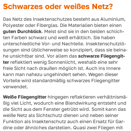
Schwarzes oder weißes Netz?
Das Netz des Insek­ten­schut­zes besteht aus Alu­mi­ni­um,
Poly­es­ter oder Fiber­glas. Die Mate­ria­li­en bie­ten einen
guten Durch­blick
. Meist sind sie in den bei­den schlich­
ten Far­ben schwarz und weiß erhält­lich. Sie haben
unter­schied­li­che Vor- und Nach­tei­le. Insek­ten­schutz­lö­
sun­gen sind übli­cher­wei­se so kon­zi­piert, dass sie bei­na­
he unsicht­bar sind. Vor allem das
schwar­ze Flie­gen­git­
ter
reflek­tiert wenig Son­nen­licht, wes­halb eine sehr
freie Sicht nach drau­ßen mög­lich ist. Auch ins Inne­re
kann man nahe­zu unge­hin­dert sehen. Wegen die­ser
Vor­tei­le wird stan­dard­mä­ßig schwar­zes Flie­gen­git­ter
ver­wen­det.
Wei­ße Flie­gen­git­ter
hin­ge­gen reflek­tie­ren ver­hält­nis­mä­
ßig viel Licht, wodurch eine Blend­wir­kung ent­steht und
die Sicht aus dem Fens­ter getrübt wird. Somit kann das
wei­ße Netz als Sicht­schutz die­nen und neben sei­ner
Funk­ti­on als Insek­ten­schutz auch einen Ersatz für Gar­
di­ne oder ähn­li­ches dar­stel­len. Qua­si zwei Flie­gen mit