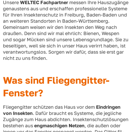
Unse­re
WELTEC Fach­part­ner
mes­sen Ihre Haus­zu­gän­ge
genaus­tens aus und erschaf­fen pro­fes­sio­nel­le Sys­te­me
für Ihren Insek­ten­schutz in Frei­burg, Baden-Baden und
an wei­te­ren Stand­or­ten in Baden-Würt­tem­berg.
Gemein­sam wei­sen wir den Insek­ten den Weg nach
drau­ßen. Denn sind wir mal ehr­lich: Bie­nen, Wes­pen
und sogar Mücken sind unse­re Lebens­grund­la­ge. Sie zu
besei­ti­gen, weil sie sich in unser Haus ver­irrt haben, ist
ver­ant­wor­tungs­los. Sor­gen wir dafür, dass sie erst gar
nicht zu uns fin­den.
Was sind Fliegengitter-
Fenster?
Flie­gen­git­ter schüt­zen das Haus vor dem
Ein­drin­gen
von Insek­ten
. Dafür braucht es Sys­te­me, die jeg­li­che
Zugän­ge zum Haus abdich­ten. Insek­ten­schutz­lö­sun­gen
bestehen aus
eng­ma­schi­gen Net­zen
, die außen oder
innen vor das Fens­ter gespannt wer­den. Das Git­ter fil­