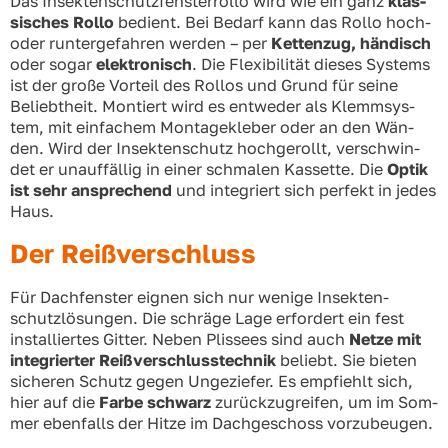
Das Insek­ten­schutz­fens­ter­rol­lo wird wie ein ganz
klas­
si­sches Rol­lo
bedient. Bei Bedarf kann das Rol­lo hoch-
oder run­ter­ge­fah­ren wer­den – per
Ket­ten­zug, hän­disch
oder sogar
elek­tro­nisch
. Die Fle­xi­bi­li­tät die­ses Sys­tems
ist der gro­ße Vor­teil des Rol­los und Grund für sei­ne
Beliebt­heit. Mon­tiert wird es ent­we­der als Klemm­sys­
tem, mit ein­fa­chem Mon­ta­ge­kle­ber oder an den Wän­
den. Wird der Insek­ten­schutz hoch­ge­rollt, ver­schwin­
det er unauf­fäl­lig in einer schma­len Kas­set­te. Die
Optik
ist sehr anspre­chend
und inte­griert sich per­fekt in jedes
Haus.
Der Reißverschluss
Für Dach­fens­ter eig­nen sich nur weni­ge Insek­ten­
schutz­lö­sun­gen. Die schrä­ge Lage erfor­dert ein fest
instal­lier­tes Git­ter. Neben Plis­sees sind auch
Net­ze mit
inte­grier­ter Reiß­ver­schluss­tech­nik
beliebt. Sie bie­ten
siche­ren Schutz gegen Unge­zie­fer. Es emp­fiehlt sich,
hier auf die
Far­be schwarz
zurück­zu­grei­fen, um im Som­
mer eben­falls der Hit­ze im Dach­ge­schoss vor­zu­beu­gen.