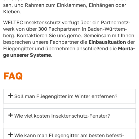
sen, und Rah­men zum Ein­klem­men, Ein­hän­gen oder
Kle­ben.
WELTEC Insek­ten­schutz ver­fügt über ein Part­ner­netz­
werk von über 300 Fach­part­nern in Baden-Würt­tem­
berg. Kon­tak­tie­ren Sie uns ger­ne. Gemein­sam mit Ihnen
bespre­chen unse­re Fach­part­ner die
Ein­bau­si­tua­ti­on
der
Flie­gen­git­ter und über­neh­men anschlie­ßend die
Mon­ta­
ge unse­rer Sys­te­me
.
FAQ
Soll man Flie­gen­git­ter im Win­ter ent­fer­nen?
Wie viel kos­ten Insek­ten­schutz-Fens­ter?
Wie kann man Flie­gen­git­ter am bes­ten befes­ti­