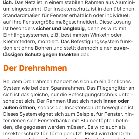
lich
. Das Netz ist in einem sta­bi­len Rah­men aus Alu­mi­ni­
um ein­ge­spannt. Der Insek­ten­schutz ist in den übli­chen
Stan­dard­ma­ßen für Fens­ter erhält­lich oder indi­vi­du­ell
auf Ihre Fens­ter­grö­ße maß­ge­schnei­dert. Die­se Lösung
ist beson­ders
sicher und lang­le­big
, denn es wird mit
Ein­hän­ge­sys­te­men, z.B. bestimm­ten Win­keln oder
Klemm­fe­dern, mon­tiert. Das Befes­ti­gungs­sys­tem funk­
tio­niert ohne Boh­ren und stellt den­noch einen
zuver­
läs­si­gen Schutz gegen Insek­ten
dar.
Der Drehrahmen
Bei dem Dreh­rah­men han­delt es sich um ein ähn­li­ches
Sys­tem wie bei dem Spann­rah­men. Das Flie­gen­git­ter an
sich ist das glei­che, nur die Befes­ti­gungs­tech­nik unter­
schei­det sich. Der Rah­men lässt sich nach
innen oder
außen öff­nen
, sodass der Insek­ten­schutz beweg­lich ist.
Die­ses Sys­tem eig­net sich zum Bei­spiel für Fens­ter, hin­
ter denen sich Fens­ter­bän­ke mit Blu­men­töp­fen befin­
den, die gegos­sen wer­den müs­sen. Es wird auch als
Insek­ten­schutz für Türen genutzt. Meist wird der Dreh­