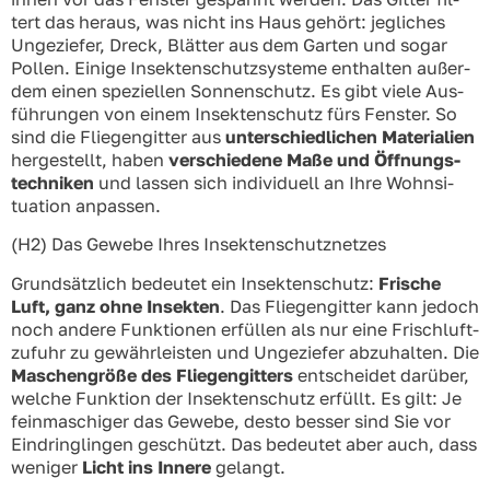
tert das her­aus, was nicht ins Haus gehört: jeg­li­ches
Unge­zie­fer, Dreck, Blät­ter aus dem Gar­ten und sogar
Pol­len. Eini­ge Insek­ten­schutz­sys­te­me ent­hal­ten außer­
dem einen spe­zi­el­len Son­nen­schutz. Es gibt vie­le Aus­
füh­run­gen von einem Insek­ten­schutz fürs Fens­ter. So
sind die Flie­gen­git­ter aus
unter­schied­li­chen Mate­ria­li­en
her­ge­stellt, haben
ver­schie­de­ne Maße und Öff­nungs­
tech­ni­ken
und las­sen sich indi­vi­du­ell an Ihre Wohn­si­
tua­ti­on anpas­sen.
(H2) Das Gewe­be Ihres Insek­ten­schutz­net­zes
Grund­sätz­lich bedeu­tet ein Insek­ten­schutz:
Fri­sche
Luft, ganz ohne Insek­ten
. Das Flie­gen­git­ter kann jedoch
noch ande­re Funk­tio­nen erfül­len als nur eine Frisch­luft­
zu­fuhr zu gewähr­leis­ten und Unge­zie­fer abzu­hal­ten. Die
Maschen­grö­ße des Flie­gen­git­ters
ent­schei­det dar­über,
wel­che Funk­ti­on der Insek­ten­schutz erfüllt. Es gilt: Je
fein­ma­schi­ger das Gewe­be, des­to bes­ser sind Sie vor
Ein­dring­lin­gen geschützt. Das bedeu­tet aber auch, dass
weni­ger
Licht ins Inne­re
gelangt.