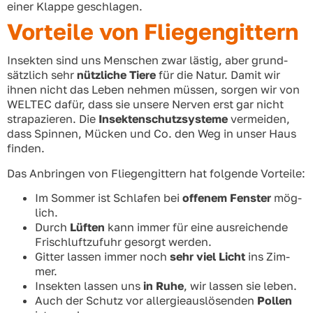
einer Klap­pe geschla­gen.
Vor­tei­le von Flie­gen­git­tern
Insek­ten sind uns Men­schen zwar läs­tig, aber grund­
sätz­lich sehr
nütz­li­che Tie­re
für die Natur. Damit wir
ihnen nicht das Leben neh­men müs­sen, sor­gen wir von
WELTEC dafür, dass sie unse­re Ner­ven erst gar nicht
stra­pa­zie­ren. Die
Insek­ten­schutz­sys­te­me
ver­mei­den,
dass Spin­nen, Mücken und Co. den Weg in unser Haus
fin­den.
Das Anbrin­gen von Flie­gen­git­tern hat fol­gen­de Vor­tei­le:
Im Som­mer ist Schla­fen bei
offe­nem Fens­ter
mög­
lich.
Durch
Lüf­ten
kann immer für eine aus­rei­chen­de
Frisch­luft­zu­fuhr gesorgt wer­den.
Git­ter las­sen immer noch
sehr viel Licht
ins Zim­
mer.
Insek­ten las­sen uns
in Ruhe
, wir las­sen sie leben.
Auch der Schutz vor all­er­gie­aus­lö­sen­den
Pol­len