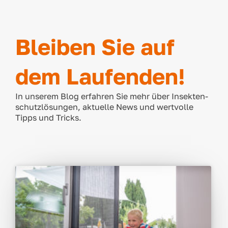
Bleiben Sie auf
dem Laufenden!
In unse­rem Blog erfah­ren Sie mehr über Insek­ten­
schutz­lö­sun­gen, aktu­el­le News und wert­vol­le
Tipps und Tricks.