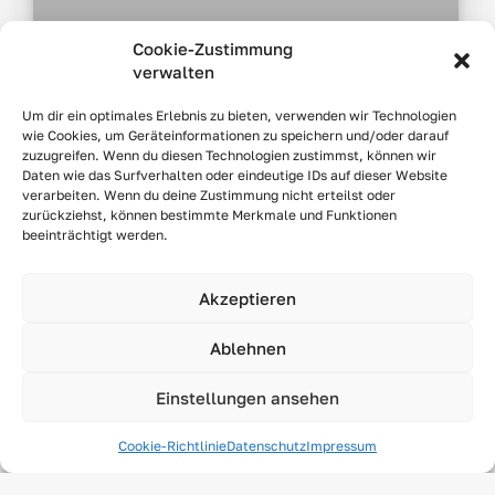
Cookie-Zustimmung
verwalten
Passender Insektenschutz für jedes
Um dir ein optimales Erlebnis zu bieten, verwenden wir Technologien
Fenster
wie Cookies, um Geräteinformationen zu speichern und/oder darauf
zuzugreifen. Wenn du diesen Technologien zustimmst, können wir
Daten wie das Surfverhalten oder eindeutige IDs auf dieser Website
Pas­sen­der Insek­ten­schutz für jedes Fens­ter Die
verarbeiten. Wenn du deine Zustimmung nicht erteilst oder
Fens­ter im Haus sind das Haupt­ein­tritts­tor für
zurückziehst, können bestimmte Merkmale und Funktionen
Insek­ten, denn sie wer­den häu­fig geöff­net und
beeinträchtigt werden.
WEI­TER­LE­SEN »
Akzeptieren
8. Mai 2023
Ablehnen
Einstellungen ansehen
Cookie-Richtlinie
Datenschutz
Impressum