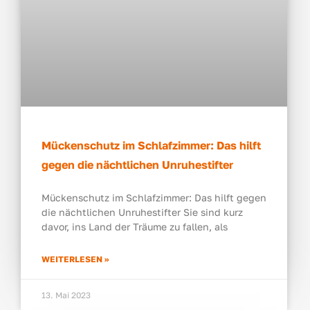
Mückenschutz im Schlafzimmer: Das hilft
gegen die nächtlichen Unruhestifter
Mücken­schutz im Schlaf­zim­mer: Das hilft gegen
die nächt­li­chen Unru­he­stif­ter Sie sind kurz
davor, ins Land der Träu­me zu fal­len, als
WEI­TER­LE­SEN »
13. Mai 2023