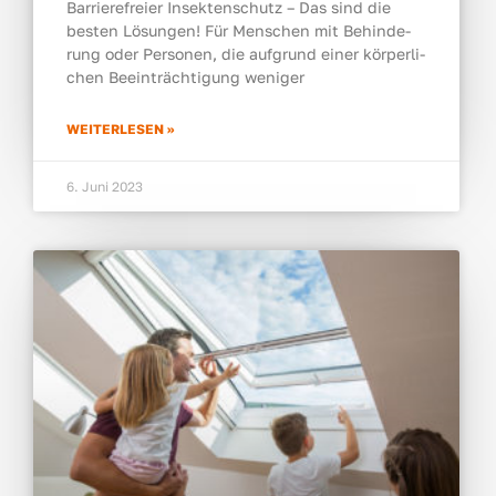
Bar­rie­re­frei­er Insek­ten­schutz – Das sind die
bes­ten Lösun­gen! Für Men­schen mit Behin­de­
rung oder Per­so­nen, die auf­grund einer kör­per­li­
chen Beein­träch­ti­gung weni­ger
WEI­TER­LE­SEN »
6. Juni 2023