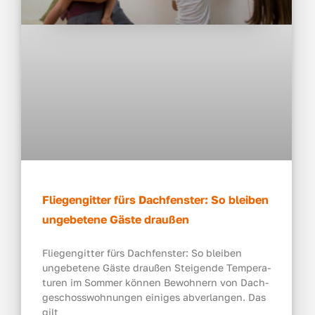
Fliegengitter fürs Dachfenster: So bleiben
ungebetene Gäste draußen
Flie­gen­git­ter fürs Dach­fens­ter: So blei­ben
unge­be­te­ne Gäs­te drau­ßen Stei­gen­de Tem­pe­ra­
tu­ren im Som­mer kön­nen Bewoh­nern von Dach­
ge­schoss­woh­nun­gen eini­ges abver­lan­gen. Das
gilt